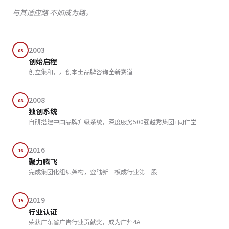
与其适应路 不如成为路。
2003
03
创始启程
创立集和，开创本土品牌咨询全新赛道
2008
08
独创系统
自研搭建中国品牌升级系统，深度服务500强越秀集团+同仁堂
2016
16
聚力腾飞
完成集团化组织架构，登陆新三板成行业第一股
2019
19
行业认证
荣获广东省广告行业贡献奖，成为广州4A