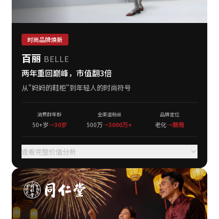
时尚品牌焕新
百丽
BELLE
两年重回巅峰，市值翻3倍
从"妈妈的鞋柜"到年轻人的时尚符号
消费群年龄
全渠道粉丝
品牌定位
50+岁
→
30岁
500万
→
3000万+
老化
→
酷雅
查看完整价值分析