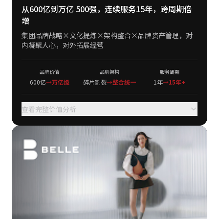
从600亿到万亿 500强，连续服务15年，跨周期倍
增
集团品牌战略×文化提炼×架构整合×品牌资产管理，对
内凝聚人心，对外拓展经营
品牌价值
品牌架构
服务周期
600亿
→
万亿级
碎片割裂
→
整合统一
1年
→
15年+
查看完整价值分析