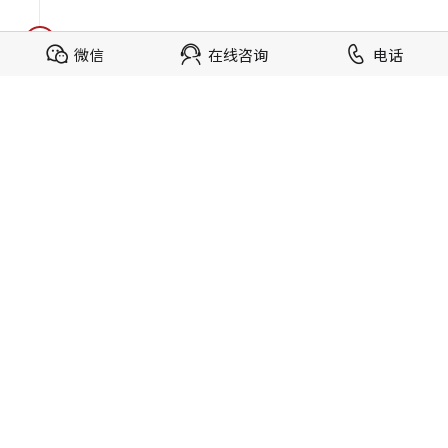
2022
22
微信
在线咨询
电话
智驱升级
打造智慧平台，助力品牌数字化升级
2025
25
国牌时代
发起国牌焕新战略，助力中国品牌崛起
资质与荣誉
广州4A / 广东省广协品牌创新委员会 / 高新技术企业 / 广东省"守合
同重信用" / 中国十大品牌咨询公司