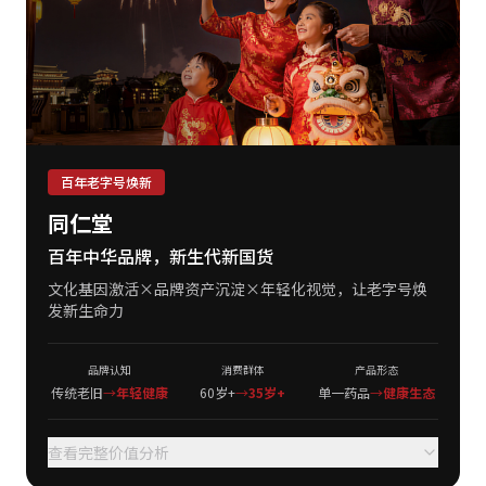
百年老字号焕新
同仁堂
百年中华品牌，新生代新国货
文化基因激活×品牌资产沉淀×年轻化视觉，让老字号焕
发新生命力
品牌认知
消费群体
产品形态
传统老旧
→
年轻健康
60岁+
→
35岁+
单一药品
→
健康生态
查看完整价值分析