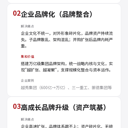
02
企业品牌化（品牌整合）
解决痛点
企业文化不统一，对外形象碎片化，品牌资产持续流
失。子品牌散乱、架构混乱；并购扩张后品牌内耗严
重。
集和价值
搭建万亿级集团品牌架构，统一战略内核与文化，实
现"越扩张、越凝聚"，支撑规模化整合与资本运作。
企业案例
越秀集团（600亿→万亿）、三一重工、振德集团等
03
高成长品牌升级（资产筑基）
解决痛点
企业高速扩张，品牌体系跟不上；资产碎片化、无统