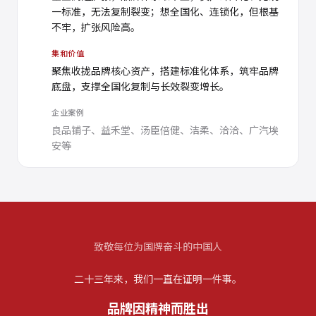
一标准，无法复制裂变；想全国化、连锁化，但根基
不牢，扩张风险高。
集和价值
聚焦收拢品牌核心资产，搭建标准化体系，筑牢品牌
底盘，支撑全国化复制与长效裂变增长。
企业案例
良品铺子、益禾堂、汤臣倍健、洁柔、洽洽、广汽埃
安等
致敬每位为国牌奋斗的中国人
二十三年来，我们一直在证明一件事。
品牌因精神而胜出