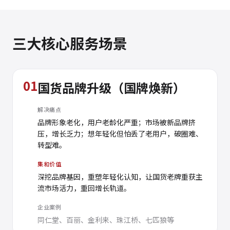
三大核心服务场景
01
国货品牌升级（国牌焕新）
解决痛点
品牌形象老化，用户老龄化严重；市场被新品牌挤
压，增长乏力；想年轻化但怕丢了老用户，破圈难、
转型难。
集和价值
深挖品牌基因，重塑年轻化认知，让国货老牌重获主
流市场活力，重回增长轨道。
企业案例
同仁堂、百丽、金利来、珠江桥、七匹狼等