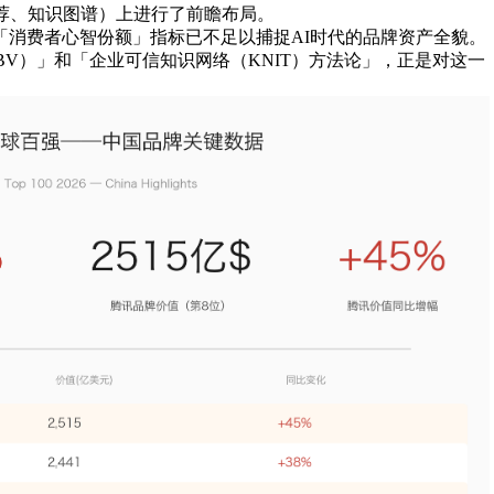
荐、知识图谱）上进行了前瞻布局。
「消费者心智份额」指标已不足以捕捉
AI时代的品牌资产全貌。
IBV）」和「企业可信知识网络（KNIT）方法论」，正是对这一