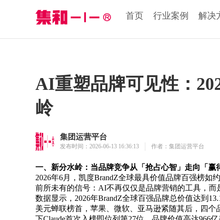
首页
行业案例
解决
AI重塑品牌可见性：2
岭
集团运营平台
发布时间：2026-06-13 16:36:13
作者：集团运营平台
一、新分水岭：当品牌竞争从「抢占心智」走向「赢
2026年6月，凯度BrandZ全球最具价值品牌百强
前所未有的信号：AI不再仅仅是品牌营销的工具，
数据显示，
2026年BrandZ全球百强品牌总价值达到
美元蝉联榜首，苹果、微软、亚马逊紧随其后，四个品牌破
下Claude首次入榜即位列第27位，品牌价值高达966