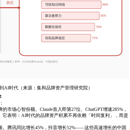
到AI时代（来源：集和品牌资产管理研究院）
序
势：
场心智份额。Claude首入即第27位、ChatGPT增速285%，
有。它表明：AI时代的品牌资产积累不再依赖「时间复利」，而是
极。腾讯同比增长45%，抖音增长52%——这些高速增长的中国