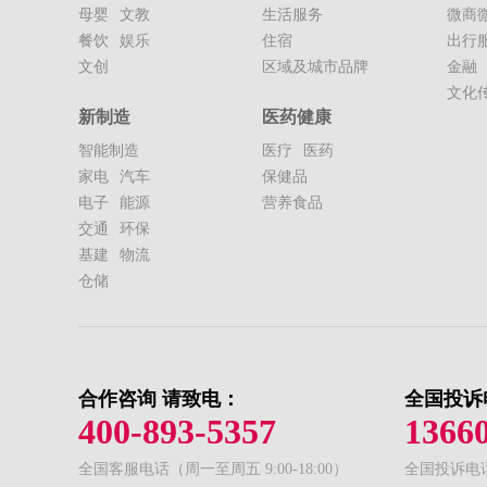
母婴
文教
生活服务
微商
餐饮
娱乐
住宿
出行
文创
区域及城市品牌
金融
文化
新制造
医药健康
智能制造
医疗
医药
家电
汽车
保健品
电子
能源
营养食品
交通
环保
基建
物流
仓储
合作咨询 请致电：
全国投诉
400-893-5357
1366
全国客服电话（周一至周五 9:00-18:00）
全国投诉电话（