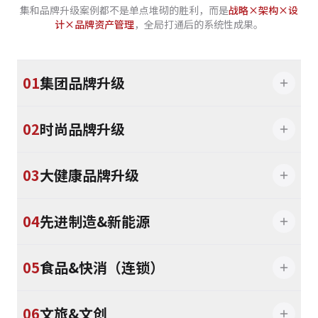
集和品牌升级案例都不是单点堆砌的胜利，而是
战略×架构×设
计×品牌资产管理
，全局打通后的系统性成果。
01
集团品牌升级
02
时尚品牌升级
03
大健康品牌升级
04
先进制造&新能源
05
食品&快消（连锁）
06
文旅&文创