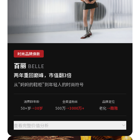
时尚品牌焕新
百丽
BELLE
两年重回巅峰，市值翻3倍
从"妈妈的鞋柜"到年轻人的时尚符号
消费群年龄
全渠道粉丝
品牌定位
50+岁
→
30岁
500万
→
3000万+
老化
→
酷雅
查看完整价值分析