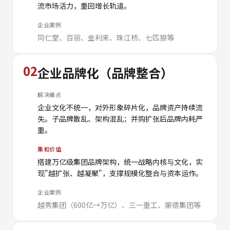
流市场活力，重回增长轨道。
企业案例
同仁堂、百丽、金利来、珠江桥、七匹狼等
02
企业品牌化（品牌整合）
解决痛点
企业文化不统一，对外形象碎片化，品牌资产持续流
失。子品牌散乱、架构混乱；并购扩张后品牌内耗严
重。
集和价值
搭建万亿级集团品牌架构，统一战略内核与文化，实
现"越扩张、越凝聚"，支撑规模化整合与资本运作。
企业案例
越秀集团（600亿→万亿）、三一重工、振德集团等