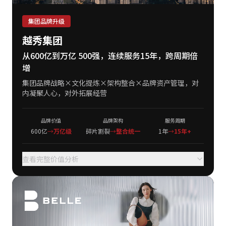
集团品牌升级
越秀集团
从600亿到万亿 500强，连续服务15年，跨周期倍
增
集团品牌战略×文化提炼×架构整合×品牌资产管理，对
内凝聚人心，对外拓展经营
品牌价值
品牌架构
服务周期
600亿
→
万亿级
碎片割裂
→
整合统一
1年
→
15年+
查看完整价值分析