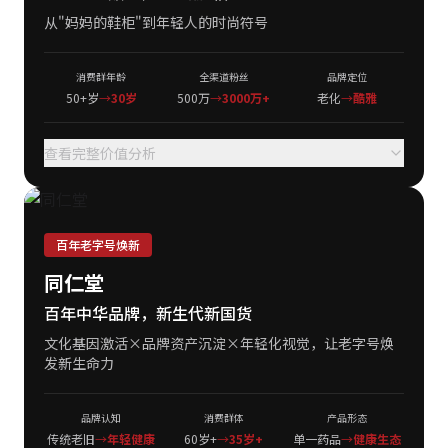
从"妈妈的鞋柜"到年轻人的时尚符号
消费群年龄
全渠道粉丝
品牌定位
50+岁
→
30岁
500万
→
3000万+
老化
→
酷雅
查看完整价值分析
百年老字号焕新
同仁堂
百年中华品牌，新生代新国货
文化基因激活×品牌资产沉淀×年轻化视觉，让老字号焕
发新生命力
品牌认知
消费群体
产品形态
传统老旧
→
年轻健康
60岁+
→
35岁+
单一药品
→
健康生态