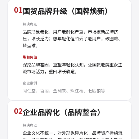
01
国货品牌升级（国牌焕新）
解决痛点
品牌形象老化，用户老龄化严重；市场被新品牌挤
压，增长乏力；想年轻化但怕丢了老用户，破圈难、
转型难。
集和价值
深挖品牌基因，重塑年轻化认知，让国货老牌重获主
流市场活力，重回增长轨道。
企业案例
同仁堂、百丽、金利来、珠江桥、七匹狼等
02
企业品牌化（品牌整合）
解决痛点
企业文化不统一，对外形象碎片化，品牌资产持续流