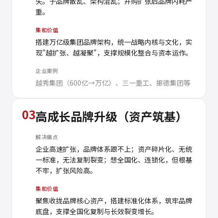
失。子品牌散乱、架构混乱；并购扩张后品牌内耗严
重。
集和价值
搭建万亿级集团品牌架构，统一战略内核与文化，实
现"越扩张、越凝聚"，支撑规模化整合与资本运作。
企业案例
越秀集团（600亿→万亿）、三一重工、振德集团等
03
高成长品牌升级（资产筑基）
解决痛点
企业高速扩张，品牌体系跟不上；资产碎片化、无统
一标准，无法复制裂变；想全国化、连锁化，但根基
不牢，扩张风险高。
集和价值
聚焦收拢品牌核心资产，搭建标准化体系，筑牢品牌
底盘，支撑全国化复制与长效裂变增长。