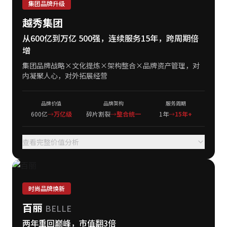
集团品牌升级
越秀集团
从600亿到万亿 500强，连续服务15年，跨周期倍
增
集团品牌战略×文化提炼×架构整合×品牌资产管理，对
内凝聚人心，对外拓展经营
品牌价值
品牌架构
服务周期
600亿
→
万亿级
碎片割裂
→
整合统一
1年
→
15年+
查看完整价值分析
时尚品牌焕新
百丽
BELLE
两年重回巅峰，市值翻3倍